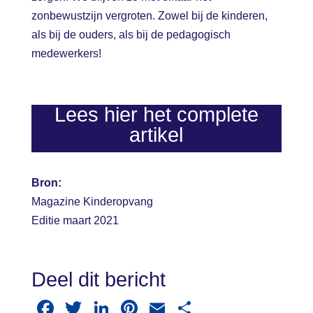
zonbewustzijn vergroten. Zowel bij de kinderen,
als bij de ouders, als bij de pedagogisch
medewerkers!
Lees hier het complete
artikel
Bron:
Magazine Kinderopvang
Editie maart 2021
Deel dit bericht
F
T
Li
Pi
E
D