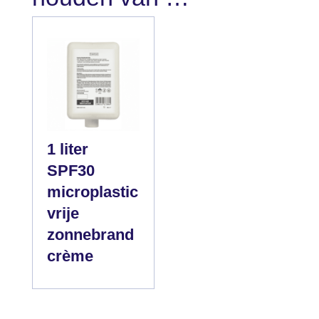
1 liter
SPF30
microplastic
vrije
zonnebrand
crème