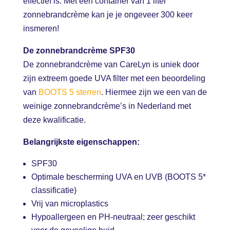
effectief is. Met een container van 1 liter
DE BOUW
zonnebrandcrème kan je je ongeveer 300 keer
DE 7 ZONNEWAARDEN VAN
CARELYN
EVENEMENTEN
insmeren!
OVER CARELYN
SPORT
GENIETEN ZONDER ZORGEN!
WAAROM CARELYN?
INSPIRATIEWIJZER
De zonnebrandcrème SPF30
HORECA
FACTS & FIGURES
OVER SPORT
NIEUWSBERICHTEN
De zonnebrandcrème van CareLyn is uniek door
0 ITEMS
€0,00
GEMEENTEN
PARTNERS
VIDEO’S
zijn extreem goede UVA filter met een beoordeling
WEBSHOP
ONZE KLANTEN
INSCHRIJVEN NIEUWSBRIEF
van
BOOTS 5 sterren
. Hiermee zijn we een van de
CONTACT
weinige zonnebrandcrème’s in Nederland met
deze kwalificatie.
Belangrijkste eigenschappen:
SPF30
Optimale bescherming UVA en UVB (BOOTS 5*
classificatie)
Vrij van microplastics
Hypoallergeen en PH-neutraal; zeer geschikt