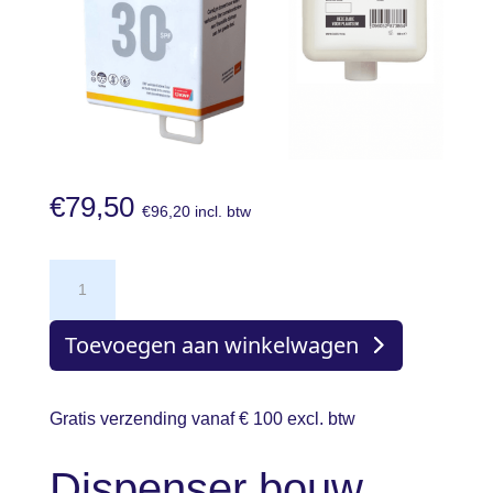
€
79,50
€
96,20
incl. btw
Dispenser
bouw
met
Toevoegen aan winkelwagen
1
liter
Gratis verzending vanaf € 100 excl. btw
SPF30
microplasticvrije
Dispenser bouw
zonnebrandcrème