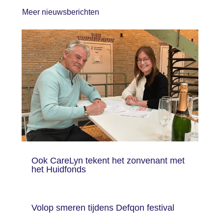
b
dI
st
Meer nieuwsberichten
o
n
o
k
Ook CareLyn tekent het zonvenant met
het Huidfonds
Volop smeren tijdens Defqon festival