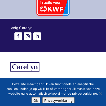
Volg Carelyn:
Copyright © CareLyn Company B.V. |
Disclaimer
|
Privac
Deze site maakt gebruik van functionele en analytische
Algemene voorwaarden
|
Retourbeleid
|
Cookies
|
cookies. Indien je op OK klikt of verder gebruik maakt van deze
website ga je automatisch akkoord met de privacyverklaring.
Ok
Privacyverklaring