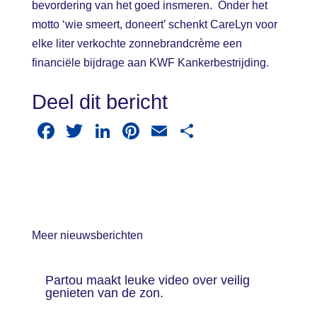
bevordering van het goed insmeren. Onder het
motto ‘wie smeert, doneert’ schenkt CareLyn voor
elke liter verkochte zonnebrandcrème een
financiële bijdrage aan KWF Kankerbestrijding.
Deel dit bericht
F
T
Li
Pi
E
D
a
wi
n
nt
m
el
c
tt
k
er
ail
e
e
er
e
e
n
b
dI
st
Meer nieuwsberichten
o
n
o
Partou maakt leuke video over veilig
k
genieten van de zon.