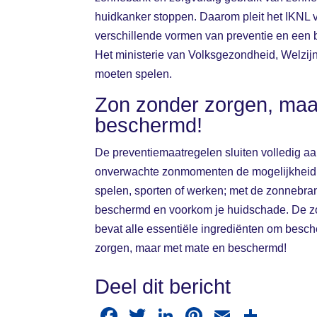
huidkanker stoppen. Daarom pleit het IKNL 
verschillende vormen van preventie en een 
Het ministerie van Volksgezondheid, Welzijn 
moeten spelen.
Zon zonder zorgen, maa
beschermd!
De preventiemaatregelen sluiten volledig aa
onverwachte zonmomenten de mogelijkheid b
spelen, sporten of werken; met de zonnebr
beschermd en voorkom je huidschade. De 
bevat alle essentiële ingrediënten om besc
zorgen, maar met mate en beschermd!
Deel dit bericht
F
T
Li
Pi
E
D