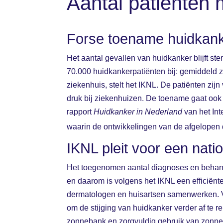
Aantal patiënten 
Forse toename huidkank
Het aantal gevallen van huidkanker blijft st
70.000 huidkankerpatiënten bij: gemiddeld z
ziekenhuis, stelt het IKNL. De patiënten zij
druk bij ziekenhuizen. De toename gaat ook s
rapport
Huidkanker in Nederland
van het In
waarin de ontwikkelingen van de afgelopen d
IKNL pleit voor een nat
Het toegenomen aantal diagnoses en behande
en daarom is volgens het IKNL een efficiënte
dermatologen en huisartsen samenwerken. V
om de stijging van huidkanker verder af te 
zonnebank en zorgvuldig gebruik van zon