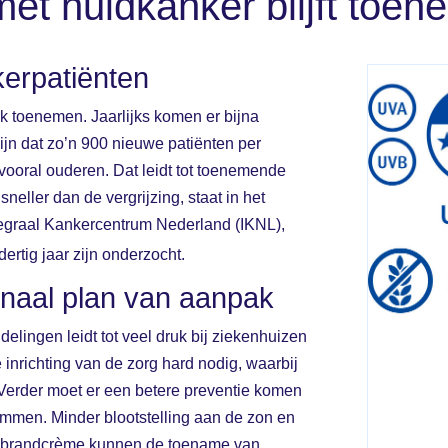
met huidkanker blijft toen
erpatiënten
erk toenemen.
Jaarlijks komen er bijna
ijn dat zo’n 900 nieuwe patiënten per
n vooral ouderen. Dat leidt tot toenemende
neller dan de vergrijzing, staat in het
tegraal Kankercentrum Nederland (IKNL),
ertig jaar zijn onderzocht.
ionaal plan van aanpak
lingen leidt tot veel druk bij ziekenhuizen
 inrichting van de zorg hard nodig, waarbij
erder moet er een betere preventie komen
remmen. Minder blootstelling aan de zon en
nebrandcrème kunnen de toename van