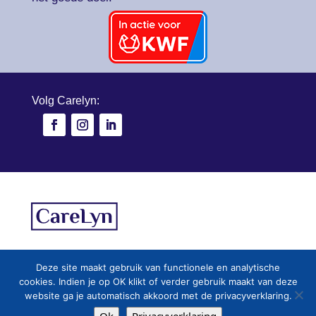
Volg Carelyn:
Copyright © CareLyn Company B.V. |
Disclaimer
|
Privac
Deze site maakt gebruik van functionele en analytische
Algemene voorwaarden
|
Retourbeleid
|
Cookies
|
cookies. Indien je op OK klikt of verder gebruik maakt van deze
website ga je automatisch akkoord met de privacyverklaring.