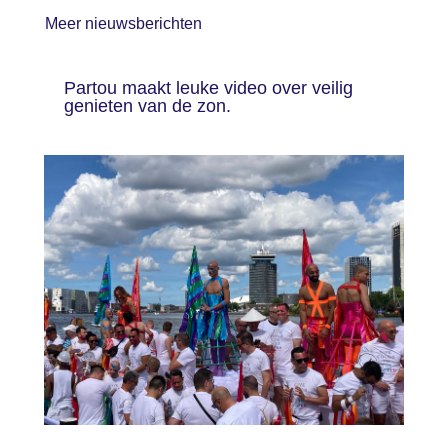
b
dI
st
Meer nieuwsberichten
o
n
o
Partou maakt leuke video over veilig
k
genieten van de zon.