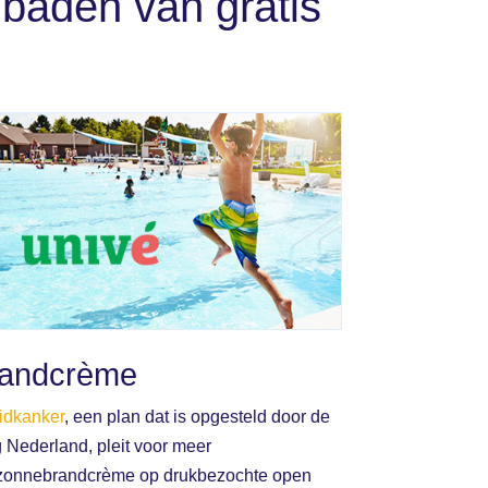
baden van gratis
randcrème
idkanker
, een plan dat is opgesteld door de
Nederland, pleit voor meer
 zonnebrandcrème op drukbezochte open