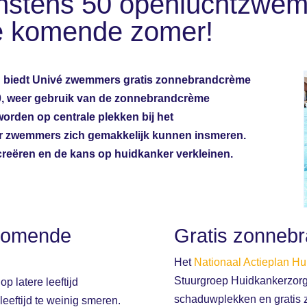
instens 50 openluchtzwem
 komende zomer!
n biedt Univé zwemmers gratis zonnebrandcrème
020, weer gebruik van de zonnebrandcrème
orden op centrale plekken bij het
zwemmers zich gemakkelijk kunnen insmeren.
creëren en de kans op huidkanker verkleinen.
komende
Gratis zonneb
Het
Nationaal Actieplan Hu
Stuurgroep Huidkankerzorg 
op latere leeftijd
schaduwplekken en gratis
leeftijd te weinig smeren.