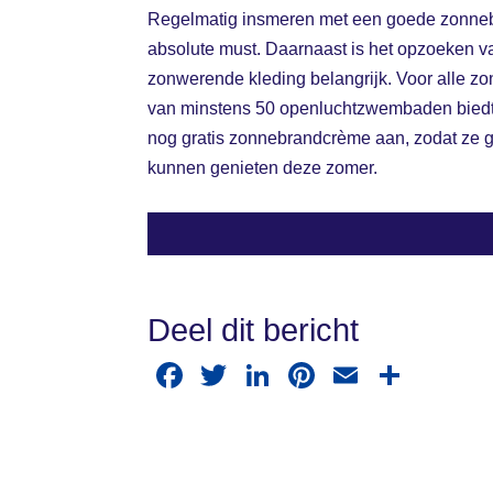
Regelmatig insmeren met een goede zonne
absolute must. Daarnaast is het opzoeken 
zonwerende kleding belangrijk. Voor alle 
van minstens 50 openluchtzwembaden bied
nog gratis zonnebrandcrème aan, zodat ze
kunnen genieten deze zomer.
Deel dit bericht
F
T
Li
Pi
E
D
a
wi
n
nt
m
el
c
tt
k
er
ail
e
e
er
e
e
n