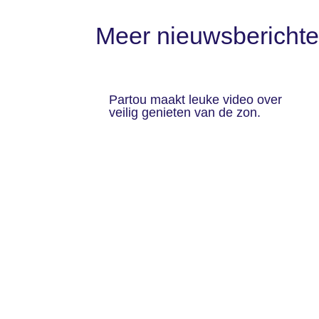
b
dI
st
Meer nieuwsbericht
o
n
o
k
Partou maakt leuke video over
veilig genieten van de zon.