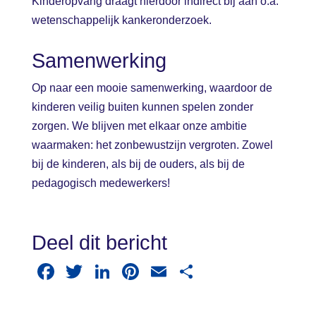
Kinderopvang draagt hierdoor indirect bij aan o.a.
wetenschappelijk kankeronderzoek.
Samenwerking
Op naar een mooie samenwerking, waardoor de
kinderen veilig buiten kunnen spelen zonder
zorgen. We blijven met elkaar onze ambitie
waarmaken: het zonbewustzijn vergroten. Zowel
bij de kinderen, als bij de ouders, als bij de
pedagogisch medewerkers!
Deel dit bericht
F
T
Li
Pi
E
D
a
wi
n
nt
m
el