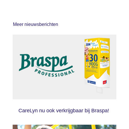
c
tt
k
er
ail
e
e
er
e
e
n
b
dI
st
Meer nieuwsberichten
o
n
o
k
CareLyn nu ook verkrijgbaar bij Braspa!