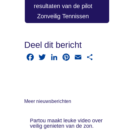
resultaten van de pilot
Zonveilig Tennissen
Deel dit bericht
F
T
Li
Pi
E
D
a
wi
n
nt
m
el
c
tt
k
er
ail
e
e
er
e
e
n
b
dI
st
Meer nieuwsberichten
o
n
o
Partou maakt leuke video over
k
veilig genieten van de zon.